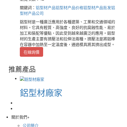
關鍵詞：
铝型材产品
铝型材产品价格
铝型材产品批发
铝
型材产品公司
鋁型材是一種廣泛應用於各種建築、工業和交通領域的
材料。它具有輕質、高強度、良好的抗腐蝕性能、易於
加工和裝配等優點，因此受到越來越廣泛的應用。鋁型
材的生產主要有擠壓法和拉伸法兩種。擠壓法是將鋁棒
在容器中加熱至一定溫度後，通過模具將其擠出成型。
在線詢價
推薦產品
鋁型材廠家
關於我們
+
公司簡介